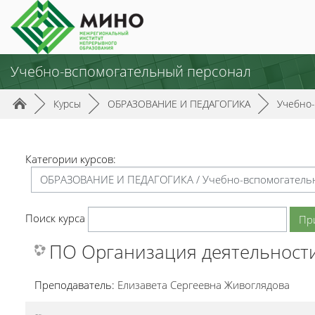
Перейти к основному содержанию
Учебно-вспомогательный персонал
Путь к странице
/
/
/
►
Курсы
►
ОБРАЗОВАНИЕ И ПЕДАГОГИКА
►
Учебно
Категории курсов:
Поиск курса
Пр
ПО Организация деятельност
Преподаватель:
Елизавета Сергеевна Живоглядова