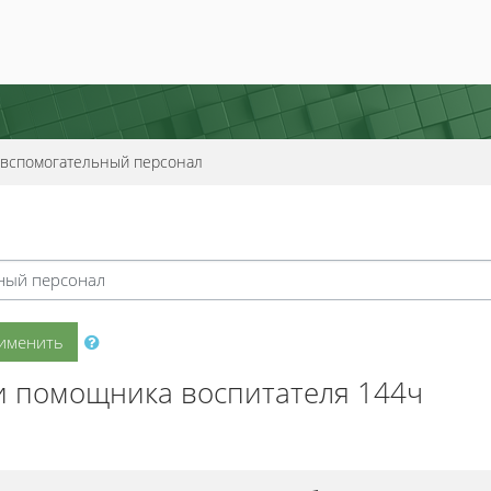
-вспомогательный персонал
именить
и помощника воспитателя 144ч