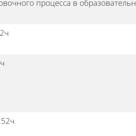
овочного процесса в образователь
2ч
2ч
252ч