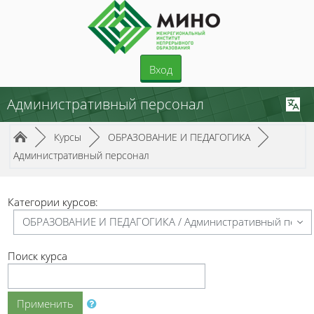
Перейти к основному содержанию
Вход
Административный персонал
Путь к странице
/
/
/
►
Курсы
►
ОБРАЗОВАНИЕ И ПЕДАГОГИКА
►
Административный персонал
Категории курсов:
Поиск курса
Применить