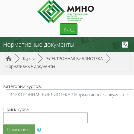
Перейти к основному содержанию
Вход
Нормативные документы
Путь к странице
/
/
/
►
Курсы
►
ЭЛЕКТРОННАЯ БИБЛИОТЕКА
►
Нормативные документы
Категории курсов:
Поиск курса
Применить